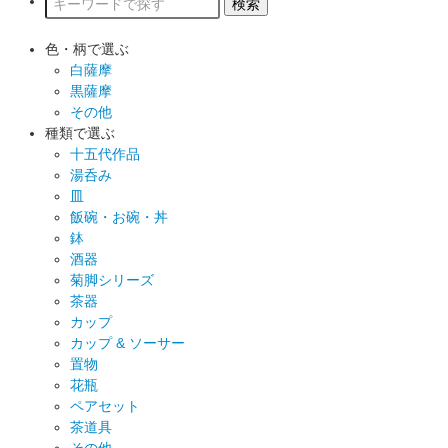
色・柄で選ぶ
白薩摩
黒薩摩
その他
種類で選ぶ
十五代作品
湯呑み
皿
飯碗・お碗・丼
鉢
酒器
菊脚シリーズ
茶器
カップ
カップ & ソーサー
置物
花瓶
ペアセット
茶道具
その他