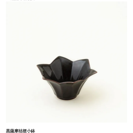
黒薩摩桔梗小鉢