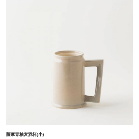
薩摩青釉麦酒杯(小)