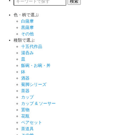
色・柄で選ぶ
白薩摩
黒薩摩
その他
種類で選ぶ
十五代作品
湯呑み
皿
飯碗・お碗・丼
鉢
酒器
菊脚シリーズ
茶器
カップ
カップ & ソーサー
置物
花瓶
ペアセット
茶道具
その他