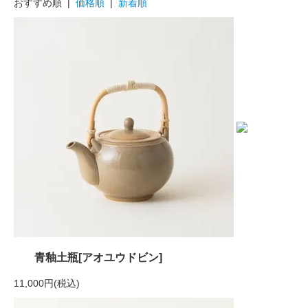
おすすめ順 |
価格順
|
新着順
青釉土瓶[アオユウドビン]
11,000円(税込)