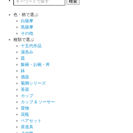
色・柄で選ぶ
白薩摩
黒薩摩
その他
種類で選ぶ
十五代作品
湯呑み
皿
飯碗・お碗・丼
鉢
酒器
菊脚シリーズ
茶器
カップ
カップ & ソーサー
置物
花瓶
ペアセット
茶道具
その他