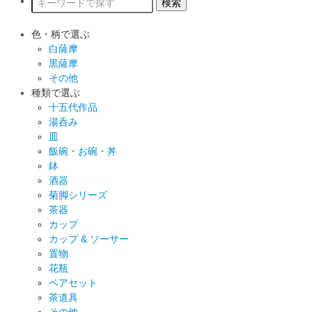
色・柄で選ぶ
白薩摩
黒薩摩
その他
種類で選ぶ
十五代作品
湯呑み
皿
飯碗・お碗・丼
鉢
酒器
菊脚シリーズ
茶器
カップ
カップ & ソーサー
置物
花瓶
ペアセット
茶道具
その他