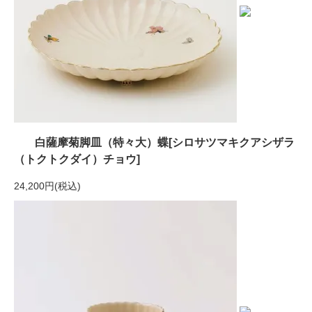
白薩摩菊脚皿（特々大）蝶[シロサツマキクアシザラ
（トクトクダイ）チョウ]
24,200円(税込)