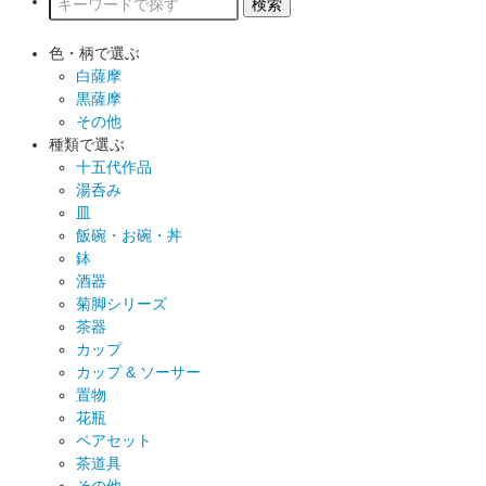
色・柄で選ぶ
白薩摩
黒薩摩
その他
種類で選ぶ
十五代作品
湯呑み
皿
飯碗・お碗・丼
鉢
酒器
菊脚シリーズ
茶器
カップ
カップ & ソーサー
置物
花瓶
ペアセット
茶道具
その他