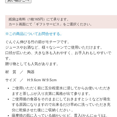
紙袋は有料（1枚165円）にて承ります。
カート画面にて「ギフトサービス」をご選択ください。
※この商品についてお問合せする。
ぐんぐん伸びる竹の節がモチーフです。
ジュースやお酒など、様々なシーンでご使用いただけます。
口径が広いため、大きな氷も入れやすく、お手入れもしやすいで
す。
贈り物としても人気があります。
材 質 ／ 陶器
サイズ ／ H:9.6cm W:9.5cm
ご使用いただく前に五分程度水に浸してからお使いいただき
ますと茶しぶが入り次第に風格が出て参ります。
ご使用後の食器をそのままにしておきますとシミなどが発生
する原因になりますので出来るだけ早めに洗っていただき充
分に乾燥させた後にご収納ください 。
薩摩焼の肌に入っている細かいヒビ、貫入(かんにゅう)は、