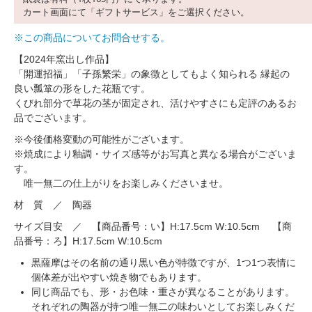
カート画面にて「ギフトサービス」をご選択ください。
※この商品についてお問合せする。
【2024年窯出し作品】
「開運招福」「子孫繁栄」の象徴としてもよく知られる 縁起の
良い瓢箪の形をした花瓶です。
くびれ部分で草花の茎が固定され、活けやすさにも定評のあるお
品でございます。
※今後価格変動の可能性がございます。
※焼成により釉調・サイズ感等がお写真と異なる場合がございま
す。
唯一無二の仕上がりをお楽しみくださいませ。
材 質 ／ 陶器
サイズ目安 ／ 【商品番号：い】H:17.5cm W:10.5cm 【商
品番号：ろ】H:17.5cm W:10.5cm
黒薩摩はその名前の通り黒い色が特徴ですが、1つ1つ表情に
個体差が出やすい焼き物でもあります。
同じ商品でも、形・お色味・重さが異なることがあります。
それぞれの陶器が持つ唯一無二の味わいとしてお楽しみくだ