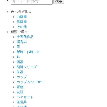
色・柄で選ぶ
白薩摩
黒薩摩
その他
種類で選ぶ
十五代作品
湯呑み
皿
飯碗・お碗・丼
鉢
酒器
菊脚シリーズ
茶器
カップ
カップ & ソーサー
置物
花瓶
ペアセット
茶道具
その他