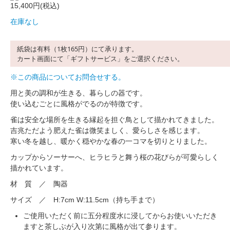
15,400円(税込)
在庫なし
紙袋は有料（1枚165円）にて承ります。
カート画面にて「ギフトサービス」をご選択ください。
※この商品についてお問合せする。
用と美の調和が生きる、暮らしの器です。
使い込むごとに風格がでるのが特徴です。
雀は安全な場所を生きる縁起を担ぐ鳥として描かれてきました。
吉兆ただよう肥えた雀は微笑ましく、愛らしさを感じます。
寒い冬を越し、暖かく穏やかな春の一コマを切りとりました。
カップからソーサーへ、ヒラヒラと舞う桜の花びらが可愛らしく
描かれています。
材 質 ／ 陶器
サイズ ／ H:7cm W:11.5cm（持ち手まで）
ご使用いただく前に五分程度水に浸してからお使いいただき
ますと茶しぶが入り次第に風格が出て参ります。