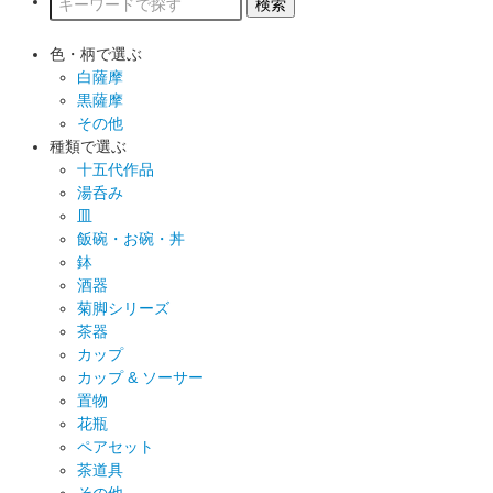
色・柄で選ぶ
白薩摩
黒薩摩
その他
種類で選ぶ
十五代作品
湯呑み
皿
飯碗・お碗・丼
鉢
酒器
菊脚シリーズ
茶器
カップ
カップ & ソーサー
置物
花瓶
ペアセット
茶道具
その他