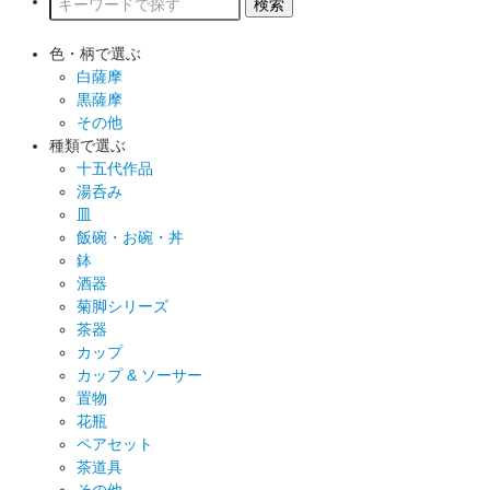
色・柄で選ぶ
白薩摩
黒薩摩
その他
種類で選ぶ
十五代作品
湯呑み
皿
飯碗・お碗・丼
鉢
酒器
菊脚シリーズ
茶器
カップ
カップ & ソーサー
置物
花瓶
ペアセット
茶道具
その他