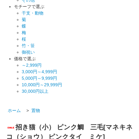
モチーフで選ぶ
干支・動物
菊
蝶
梅
桜
竹・笹
御祝い
価格で選ぶ
～2,999円
3,000円～4,999円
5,000円～9,999円
10,000円～29,999円
30,000円以上
ホーム
>
置物
招き猫（小） ピンク鯛 三毛[マネキネ
コ（ショウ） ピンクタイ ミケ]