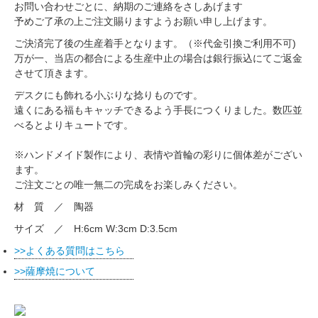
お問い合わせごとに、納期のご連絡をさしあげます
予めご了承の上ご注文賜りますようお願い申し上げます。
ご決済完了後の生産着手となります。
（※代金引換ご利用不可)
万が一、当店の都合による生産中止の場合は銀行振込にてご返金
させて頂きます。
デスクにも飾れる小ぶりな捻りものです。
遠くにある福もキャッチできるよう手長につくりました。数匹並
べるとよりキュートです。
※ハンドメイド製作により、表情や首輪の彩りに個体差がござい
ます。
ご注文ごとの唯一無二の完成をお楽しみください。
材 質 ／ 陶器
サイズ ／ H:6cm W:3cm D:3.5cm
よくある質問はこちら
薩摩焼について