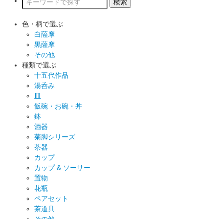
色・柄で選ぶ
白薩摩
黒薩摩
その他
種類で選ぶ
十五代作品
湯呑み
皿
飯碗・お碗・丼
鉢
酒器
菊脚シリーズ
茶器
カップ
カップ & ソーサー
置物
花瓶
ペアセット
茶道具
その他