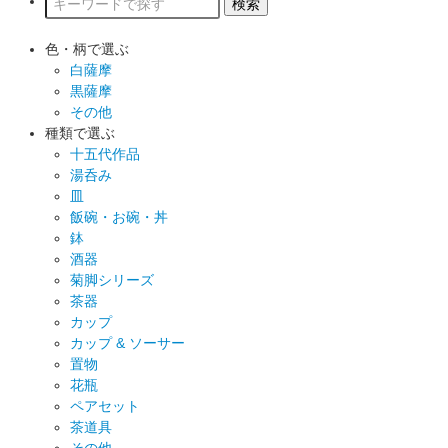
色・柄で選ぶ
白薩摩
黒薩摩
その他
種類で選ぶ
十五代作品
湯呑み
皿
飯碗・お碗・丼
鉢
酒器
菊脚シリーズ
茶器
カップ
カップ & ソーサー
置物
花瓶
ペアセット
茶道具
その他