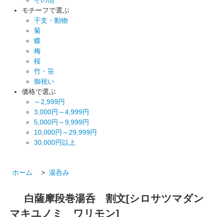
モチーフで選ぶ
干支・動物
菊
蝶
梅
桜
竹・笹
御祝い
価格で選ぶ
～2,999円
3,000円～4,999円
5,000円～9,999円
10,000円～29,999円
30,000円以上
ホーム
>
湯呑み
白薩摩段巻湯呑 割文[シロサツマダン
マキユノミ ワリモン]