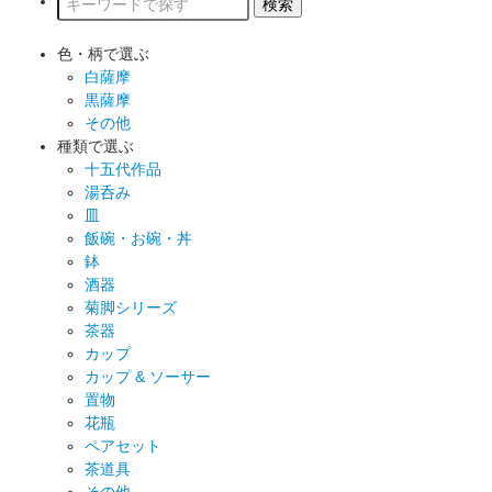
色・柄で選ぶ
白薩摩
黒薩摩
その他
種類で選ぶ
十五代作品
湯呑み
皿
飯碗・お碗・丼
鉢
酒器
菊脚シリーズ
茶器
カップ
カップ & ソーサー
置物
花瓶
ペアセット
茶道具
その他