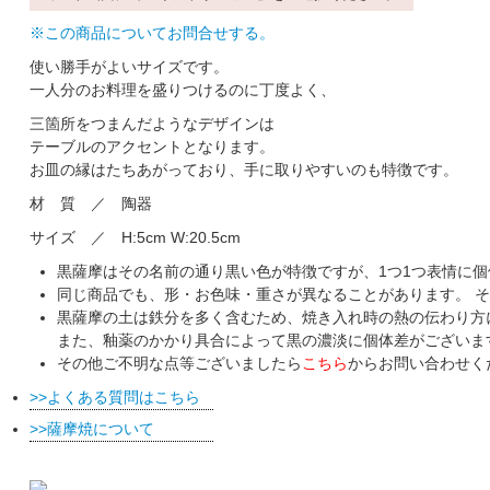
※この商品についてお問合せする。
使い勝手がよいサイズです。
一人分のお料理を盛りつけるのに丁度よく、
三箇所をつまんだようなデザインは
テーブルのアクセントとなります。
お皿の縁はたちあがっており、手に取りやすいのも特徴です。
材 質 ／ 陶器
サイズ ／ H:5cm W:20.5cm
黒薩摩はその名前の通り黒い色が特徴ですが、1つ1つ表情に
同じ商品でも、形・お色味・重さが異なることがあります。 
黒薩摩の土は鉄分を多く含むため、焼き入れ時の熱の伝わり方
また、釉薬のかかり具合によって黒の濃淡に個体差がございま
その他ご不明な点等ございましたら
こちら
からお問い合わせく
よくある質問はこちら
薩摩焼について