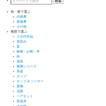
色・柄で選ぶ
白薩摩
黒薩摩
その他
種類で選ぶ
十五代作品
湯呑み
皿
飯碗・お碗・丼
鉢
酒器
菊脚シリーズ
茶器
カップ
カップ & ソーサー
置物
花瓶
ペアセット
茶道具
その他