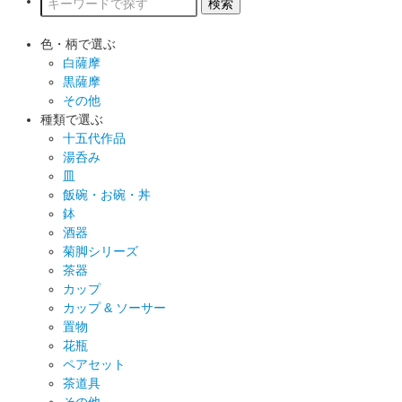
色・柄で選ぶ
白薩摩
黒薩摩
その他
種類で選ぶ
十五代作品
湯呑み
皿
飯碗・お碗・丼
鉢
酒器
菊脚シリーズ
茶器
カップ
カップ & ソーサー
置物
花瓶
ペアセット
茶道具
その他