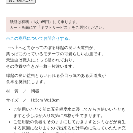
紙袋は有料（1枚165円）にて承ります。
カート画面にて「ギフトサービス」をご選択ください。
※この商品についてお問合せする。
上へ上へと向かってのぼる縁起の良い天道虫が、
葉っぱにのっているモチーフの可愛らしいお皿です。
天道虫は職人によって描かれており、
その位置や向きが一枚一枚違います。
縁起の良い益虫ともいわれる茶目っ気のある天道虫が
食卓を笑顔にします。
材 質 ／ 陶器
サイズ ／ H:3cm W:18cm
ご使用いただく前に五分程度水に浸してからお使いいただき
ますと茶しぶが入り次第に風格が出て参ります。
ご使用後の食器をそのままにしておきますとシミなどが発生
する原因になりますので出来るだけ早めに洗っていただき充