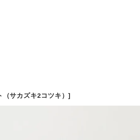
ト（サカズキ2コツキ）]