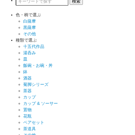
色・柄で選ぶ
白薩摩
黒薩摩
その他
種類で選ぶ
十五代作品
湯呑み
皿
飯碗・お碗・丼
鉢
酒器
菊脚シリーズ
茶器
カップ
カップ & ソーサー
置物
花瓶
ペアセット
茶道具
その他