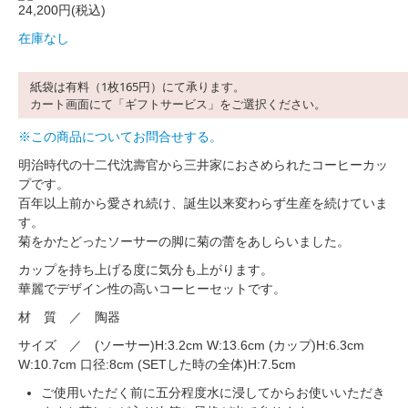
24,200円(税込)
在庫なし
紙袋は有料（1枚165円）にて承ります。
カート画面にて「ギフトサービス」をご選択ください。
※この商品についてお問合せする。
明治時代の十二代沈壽官から三井家におさめられたコーヒーカッ
プです。
百年以上前から愛され続け、誕生以来変わらず生産を続けていま
す。
菊をかたどったソーサーの脚に菊の蕾をあしらいました。
カップを持ち上げる度に気分も上がります。
華麗でデザイン性の高いコーヒーセットです。
材 質 ／ 陶器
サイズ ／ (ソーサー)H:3.2cm W:13.6cm (カップ)H:6.3cm
W:10.7cm 口径:8cm (SETした時の全体)H:7.5cm
ご使用いただく前に五分程度水に浸してからお使いいただき