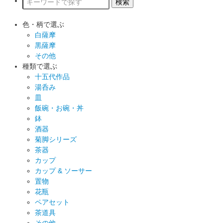
色・柄で選ぶ
白薩摩
黒薩摩
その他
種類で選ぶ
十五代作品
湯呑み
皿
飯碗・お碗・丼
鉢
酒器
菊脚シリーズ
茶器
カップ
カップ & ソーサー
置物
花瓶
ペアセット
茶道具
その他