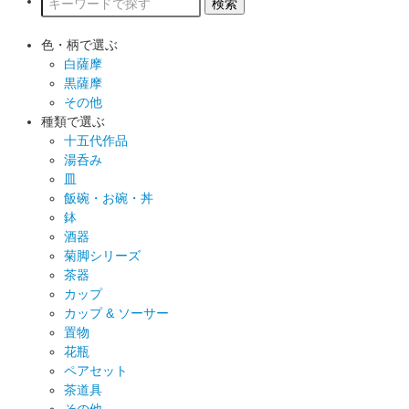
色・柄で選ぶ
白薩摩
黒薩摩
その他
種類で選ぶ
十五代作品
湯呑み
皿
飯碗・お碗・丼
鉢
酒器
菊脚シリーズ
茶器
カップ
カップ & ソーサー
置物
花瓶
ペアセット
茶道具
その他