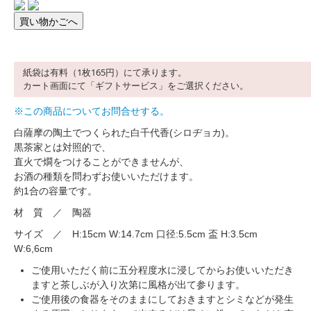
紙袋は有料（1枚165円）にて承ります。
カート画面にて「ギフトサービス」をご選択ください。
※この商品についてお問合せする。
白薩摩の陶土でつくられた白千代香(シロヂョカ)。
黒茶家とは対照的で、
直火で燗をつけることができませんが、
お酒の種類を問わずお使いいただけます。
約1合の容量です。
材 質 ／ 陶器
サイズ ／ H:15cm W:14.7cm 口径:5.5cm 盃 H:3.5cm
W:6,6cm
ご使用いただく前に五分程度水に浸してからお使いいただき
ますと茶しぶが入り次第に風格が出て参ります。
ご使用後の食器をそのままにしておきますとシミなどが発生