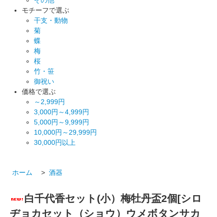
モチーフで選ぶ
干支・動物
菊
蝶
梅
桜
竹・笹
御祝い
価格で選ぶ
～2,999円
3,000円～4,999円
5,000円～9,999円
10,000円～29,999円
30,000円以上
ホーム
>
酒器
白千代香セット(小）梅牡丹盃2個[シロ
ヂョカセット（ショウ）ウメボタンサカ