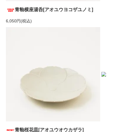
青釉横座湯呑[アオユウヨコザユノミ]
6,050円(税込)
青釉桜花皿[アオユウオウカザラ]