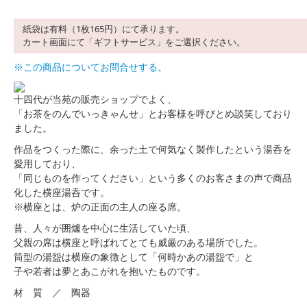
紙袋は有料（1枚165円）にて承ります。
カート画面にて「ギフトサービス」をご選択ください。
※この商品についてお問合せする。
十四代が当苑の販売ショップでよく、
「お茶をのんでいっきゃんせ」とお客様を呼びとめ談笑しており
ました。
作品をつくった際に、余った土で何気なく製作したという湯呑を
愛用しており、
「同じものを作ってください」という多くのお客さまの声で商品
化した横座湯呑です。
※横座とは、炉の正面の主人の座る席。
昔、人々が囲爐を中心に生活していた頃、
父親の席は横座と呼ばれてとても威厳のある場所でした。
筒型の湯盌は横座の象徴として「何時かあの湯盌で」と
子や若者は夢とあこがれを抱いたものです。
材 質 ／ 陶器