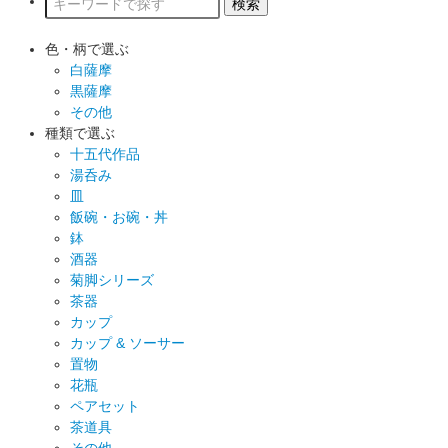
色・柄で選ぶ
白薩摩
黒薩摩
その他
種類で選ぶ
十五代作品
湯呑み
皿
飯碗・お碗・丼
鉢
酒器
菊脚シリーズ
茶器
カップ
カップ & ソーサー
置物
花瓶
ペアセット
茶道具
その他