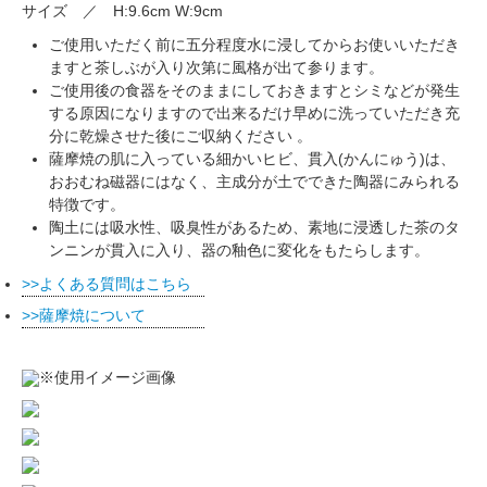
サイズ ／ H:9.6cm W:9cm
ご使用いただく前に五分程度水に浸してからお使いいただき
ますと茶しぶが入り次第に風格が出て参ります。
ご使用後の食器をそのままにしておきますとシミなどが発生
する原因になりますので出来るだけ早めに洗っていただき充
分に乾燥させた後にご収納ください 。
薩摩焼の肌に入っている細かいヒビ、貫入(かんにゅう)は、
おおむね磁器にはなく、主成分が土でできた陶器にみられる
特徴です。
陶土には吸水性、吸臭性があるため、素地に浸透した茶のタ
ンニンが貫入に入り、器の釉色に変化をもたらします。
よくある質問はこちら
薩摩焼について
※使用イメージ画像