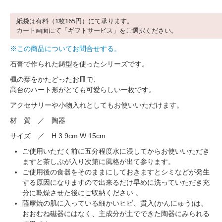
紙袋は有料（1枚165円）にて承ります。
カート画面にて「ギフトサービス」をご選択ください。
※この商品についてお問合せする。
石膏で作られた鋳型を使ったシリーズです。
楓の葉をかたどったお皿で、
高台のハート形がとても可愛らしい一枚です。
アクセサリーや小物入れとしてもお使いいただけます。
材 質 ／ 陶器
サイズ ／ H:3.9cm W:15cm
ご使用いただく前に五分程度水に浸してからお使いいただき
ますと茶しぶが入り次第に風格が出て参ります。
ご使用後の食器をそのままにしておきますとシミなどが発生
する原因になりますので出来るだけ早めに洗っていただき充
分に乾燥させた後にご収納ください 。
薩摩焼の肌に入っている細かいヒビ、貫入(かんにゅう)は、
おおむね磁器にはなく、主成分が土でできた陶器にみられる