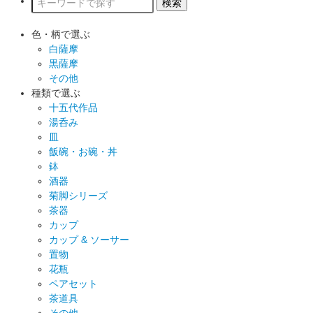
色・柄で選ぶ
白薩摩
黒薩摩
その他
種類で選ぶ
十五代作品
湯呑み
皿
飯碗・お碗・丼
鉢
酒器
菊脚シリーズ
茶器
カップ
カップ & ソーサー
置物
花瓶
ペアセット
茶道具
その他