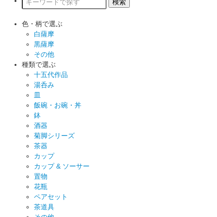
色・柄で選ぶ
白薩摩
黒薩摩
その他
種類で選ぶ
十五代作品
湯呑み
皿
飯碗・お碗・丼
鉢
酒器
菊脚シリーズ
茶器
カップ
カップ & ソーサー
置物
花瓶
ペアセット
茶道具
その他