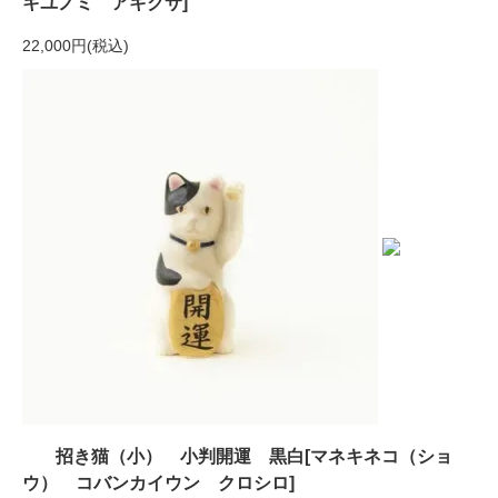
キユノミ アキクサ]
22,000円(税込)
招き猫（小） 小判開運 黒白[マネキネコ（ショ
ウ） コバンカイウン クロシロ]