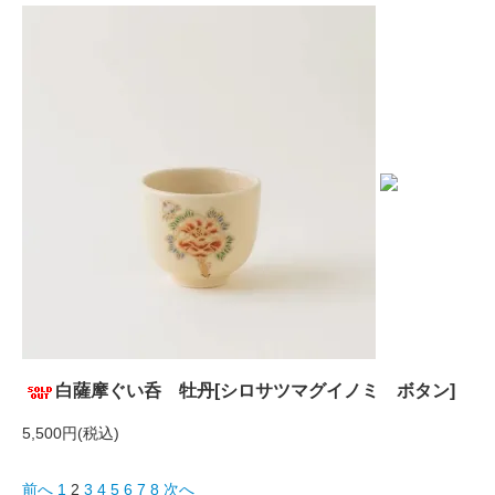
白薩摩ぐい呑 牡丹[シロサツマグイノミ ボタン]
5,500円(税込)
前へ
1
2
3
4
5
6
7
8
次へ