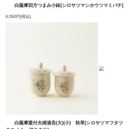
白薩摩四方つまみ小鉢[シロサツマシホウツマミバチ]
6,050円(税込)
白薩摩蓋付夫婦湯呑(大)(小) 秋草[シロサツマフタツ