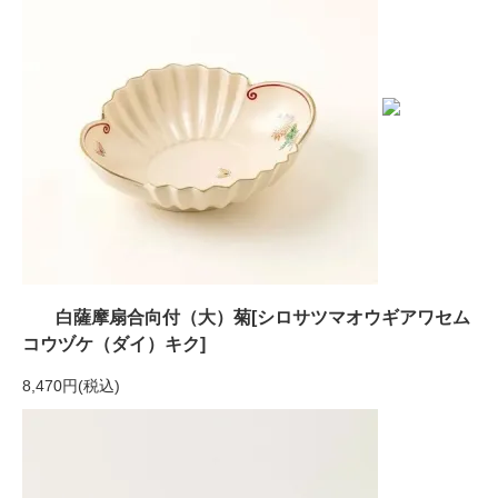
白薩摩扇合向付（大）菊[シロサツマオウギアワセム
コウヅケ（ダイ）キク]
8,470円(税込)