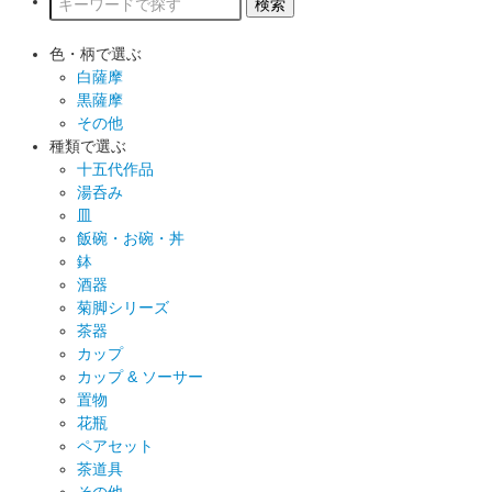
色・柄で選ぶ
白薩摩
黒薩摩
その他
種類で選ぶ
十五代作品
湯呑み
皿
飯碗・お碗・丼
鉢
酒器
菊脚シリーズ
茶器
カップ
カップ & ソーサー
置物
花瓶
ペアセット
茶道具
その他