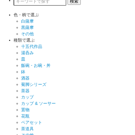
色・柄で選ぶ
白薩摩
黒薩摩
その他
種類で選ぶ
十五代作品
湯呑み
皿
飯碗・お碗・丼
鉢
酒器
菊脚シリーズ
茶器
カップ
カップ & ソーサー
置物
花瓶
ペアセット
茶道具
その他