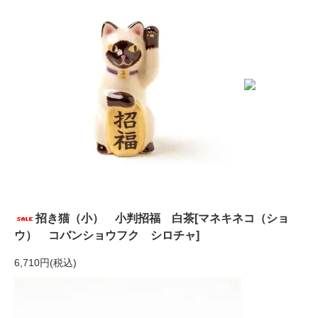
招き猫（小） 小判招福 白茶[マネキネコ（ショ
ウ） コバンショウフク シロチャ]
6,710円(税込)