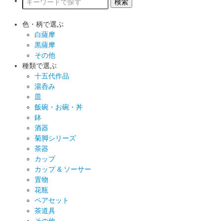
色・柄で選ぶ
白薩摩
黒薩摩
その他
種類で選ぶ
十五代作品
湯呑み
皿
飯碗・お碗・丼
鉢
酒器
菊脚シリーズ
茶器
カップ
カップ & ソーサー
置物
花瓶
ペアセット
茶道具
その他