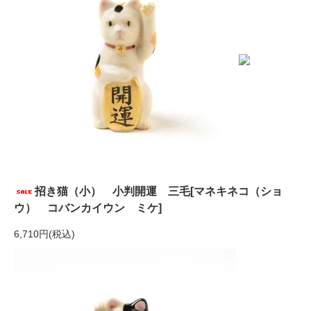
招き猫（小） 小判開運 三毛[マネキネコ（ショ
ウ） コバンカイウン ミケ]
6,710円(税込)