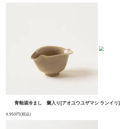
青釉湯冷まし 蘭入り[アオユウユザマシ ランイリ]
4,950円(税込)