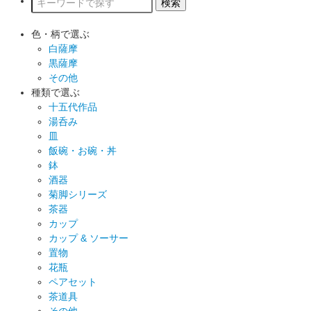
色・柄で選ぶ
白薩摩
黒薩摩
その他
種類で選ぶ
十五代作品
湯呑み
皿
飯碗・お碗・丼
鉢
酒器
菊脚シリーズ
茶器
カップ
カップ & ソーサー
置物
花瓶
ペアセット
茶道具
その他